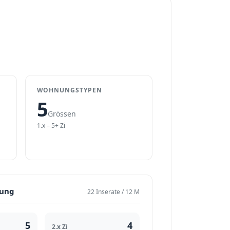
WOHNUNGSTYPEN
5
Grössen
1.x – 5+ Zi
lung
22 Inserate / 12 M
5
4
2.x Zi