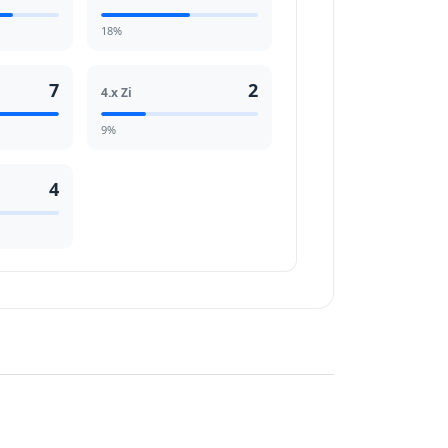
18%
7
2
4.x Zi
9%
4