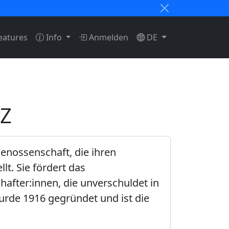
eatures
Info
Anmelden
DE
BZ
enossenschaft, die ihren
t. Sie fördert das
fter:innen, die unverschuldet in
rde 1916 gegründet und ist die