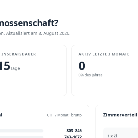
enossenschaft?
n. Aktualisiert am 8. August 2026.
 INSERATSDAUER
AKTIV LETZTE 3 MONATE
15
0
Tage
0% des Jahres
l
Zimmervertei
CHF / Monat · brutto
803
–
845
1.x Zi
743
–
1072