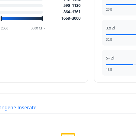
590
–
1130
23%
864
–
1361
1668
–
3000
3.x Zi
2000
3000 CHF
32%
5+ Zi
18%
angene Inserate