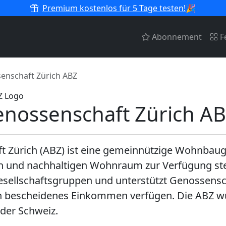
Premium kostenlos für 5 Tage testen!
🎉
Abonnement
F
enschaft Zürich ABZ
nossenschaft Zürich A
 Zürich (ABZ) ist eine gemeinnützige Wohnbaug
n und nachhaltigen Wohnraum zur Verfügung stell
llschaftsgruppen und unterstützt Genossenscha
in bescheidenes Einkommen verfügen. Die ABZ wu
der Schweiz.