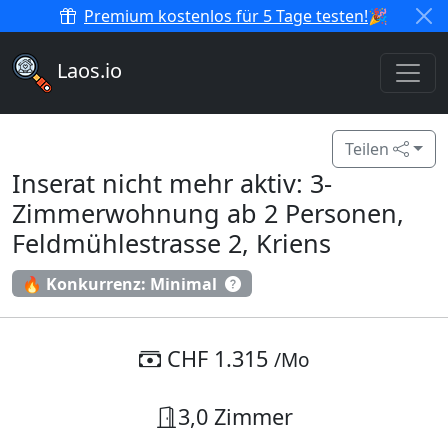
Premium kostenlos für 5 Tage testen!
🎉
Laos.io
Teilen
Inserat nicht mehr aktiv: 3-
Zimmerwohnung ab 2 Personen,
Feldmühlestrasse 2, Kriens
🔥 Konkurrenz: Minimal
CHF 1.315
/Mo
3,0 Zimmer