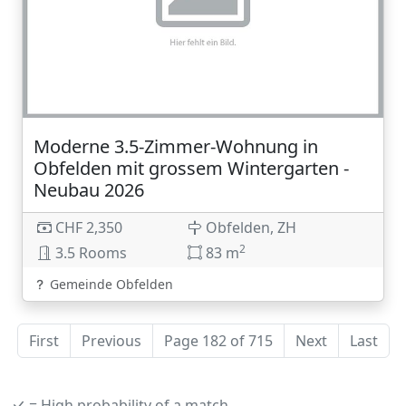
Moderne 3.5-Zimmer-Wohnung in
Obfelden mit grossem Wintergarten -
Neubau 2026
CHF 2,350
Obfelden, ZH
2
3.5 Rooms
83 m
Gemeinde Obfelden
First
Previous
Page 182 of 715
Next
Last
= High probability of a match