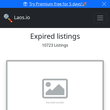
Try Premium free for 5 days!
🎉
Laos.io
Expired listings
10723 Listings